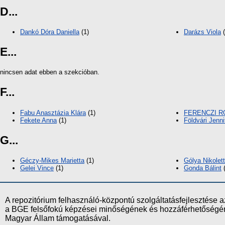
D...
Dankó Dóra Daniella
(1)
Darázs Viola
(
E...
nincsen adat ebben a szekcióban.
F...
Fabu Anasztázia Klára
(1)
FERENCZI R
Fekete Anna
(1)
Földvári Jenni
G...
Géczy-Mikes Marietta
(1)
Gólya Nikolet
Gelei Vince
(1)
Gonda Bálint
(
A repozitórium felhasználó-központú szolgáltatásfejlesztés
a BGE felsőfokú képzései minőségének és hozzáférhetőségének
Magyar Állam támogatásával.