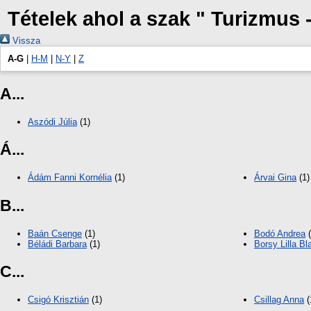
Tételek ahol a szak " Turizmus
Vissza
A-G
|
H-M
|
N-Y
|
Z
A...
Aszódi Júlia
(1)
Á...
Ádám Fanni Kornélia
(1)
Árvai Gina
(1)
B...
Baán Csenge
(1)
Bodó Andrea
(
Béládi Barbara
(1)
Borsy Lilla Bl
C...
Csigó Krisztián
(1)
Csillag Anna
(