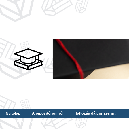
Nyitólap
A repozitóriumról
Tallózás dátum szerint
T
Tallózás szerző szerint
Tallózás nyelv szerint
Tallózás ké