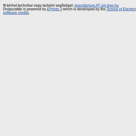
Itt kérhet technikai vagy tartalmi segítséget:
repozitorium AT uni-bge.hu
Dolgozattár is powered by
EPrints 3
which is developed by the
School of Electr
software credits
.