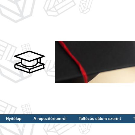
Nyitólap
A repozitóriumról
Tallózás dátum szerint
T
Tallózás szerző szerint
Tallózás nyelv szerint
Tallózás ké