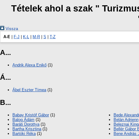
Tételek ahol a szak " Turizm
Vissza
A-E
|
F-J
|
K-L
|
M-R
|
S
|
T-Z
A...
Andrik Alexa Enikő
(1)
Á...
Ábel Eszter Tímea
(1)
B...
Babay Kristóf Gábor
(1)
Bede Alexand
Balog Ádám
(1)
Belán Adrienn
Baráti Dorottya
(1)
Beleznai King
Bartha Krisztina
(1)
Bellér Gábor 
Bartóki Réka
(1)
Bene András 