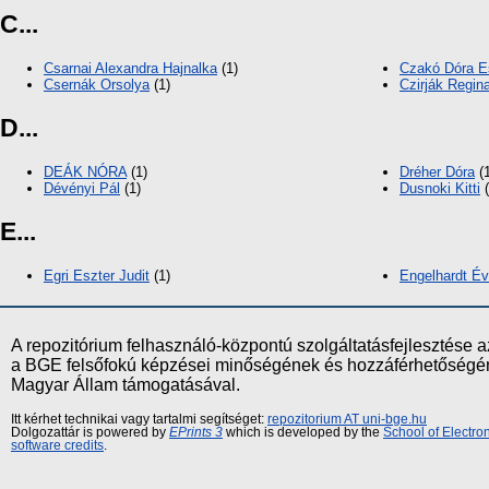
C...
Csarnai Alexandra Hajnalka
(1)
Czakó Dóra E
Csernák Orsolya
(1)
Czirják Regin
D...
DEÁK NÓRA
(1)
Dréher Dóra
(1
Dévényi Pál
(1)
Dusnoki Kitti
(
E...
Egri Eszter Judit
(1)
Engelhardt É
A repozitórium felhasználó-központú szolgáltatásfejlesztés
a BGE felsőfokú képzései minőségének és hozzáférhetőségének
Magyar Állam támogatásával.
Itt kérhet technikai vagy tartalmi segítséget:
repozitorium AT uni-bge.hu
Dolgozattár is powered by
EPrints 3
which is developed by the
School of Electr
software credits
.