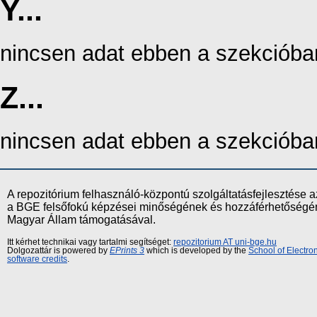
Y...
nincsen adat ebben a szekcióba
Z...
nincsen adat ebben a szekcióba
A repozitórium felhasználó-központú szolgáltatásfejlesztés
a BGE felsőfokú képzései minőségének és hozzáférhetőségének
Magyar Állam támogatásával.
Itt kérhet technikai vagy tartalmi segítséget:
repozitorium AT uni-bge.hu
Dolgozattár is powered by
EPrints 3
which is developed by the
School of Electr
software credits
.