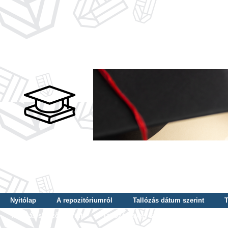
Nyitólap
A repozitóriumról
Tallózás dátum szerint
T
Tallózás szerző szerint
Tallózás nyelv szerint
Tallózás ké