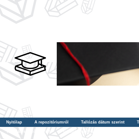
Nyitólap
A repozitóriumról
Tallózás dátum szerint
T
Tallózás szerző szerint
Tallózás nyelv szerint
Tallózás ké