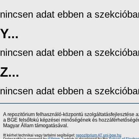
nincsen adat ebben a szekcióba
Y...
nincsen adat ebben a szekcióba
Z...
nincsen adat ebben a szekcióba
A repozitórium felhasználó-központú szolgáltatásfejlesztés
a BGE felsőfokú képzései minőségének és hozzáférhetőségének
Magyar Állam támogatásával.
Itt kérhet technikai vagy tartalmi segítséget:
repozitorium AT uni-bge.hu
Dolgozattár is powered by
EPrints 3
which is developed by the
School of Electr