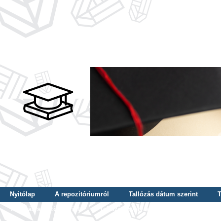
Nyitólap
A repozitóriumról
Tallózás dátum szerint
T
Tallózás szerző szerint
Tallózás nyelv szerint
Tallózás ké