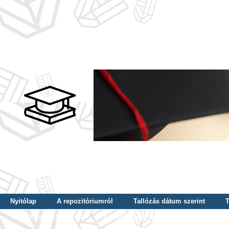
Nyitólap
A repozitóriumról
Tallózás dátum szerint
T
Tallózás szerző szerint
Tallózás nyelv szerint
Tallózás ké