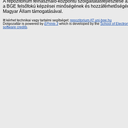
A repozitórium felhasználó-központú szolgáltatásfejlesztés
a BGE felsőfokú képzései minőségének és hozzáférhetőségének
Magyar Állam támogatásával.
Itt kérhet technikai vagy tartalmi segítséget:
repozitorium AT uni-bge.hu
Dolgozattár is powered by
EPrints 3
which is developed by the
School of Electr
software credits
.