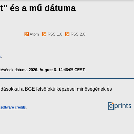
t" és a mű dátuma
Atom
RSS 1.0
RSS 2.0
r
.
zítésének dátuma
2026. August 6. 14:46:05 CEST
.
oldásokkal a BGE felsőfokú képzései minőségének és
software credits
.