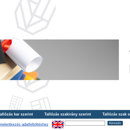
allózás kar szerint
Tallózás szakirány szerint
Tallózás szak s
ejelentkezés adatfeltöltéshez