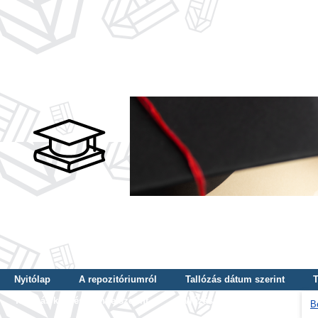
Nyitólap
A repozitóriumról
Tallózás dátum szerint
T
Tallózás képzés szintje szerint
Tallózás kulcsszó szerint
B