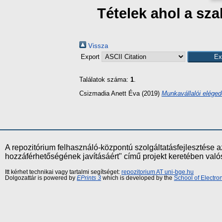
Tételek ahol a s
Vissza
Export
Találatok száma:
1
.
Csizmadia Anett Éva
(2019)
Munkavállalói eléged
A repozitórium felhasználó-központú szolgáltatásfejlesztés
hozzáférhetőségének javításáért" című projekt keretében val
Itt kérhet technikai vagy tartalmi segítséget:
repozitorium AT uni-bge.hu
Dolgozattár is powered by
EPrints 3
which is developed by the
School of Electr