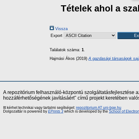
Tételek ahol a s
Vissza
Export
Találatok száma:
1
.
Hajmási Ákos
(2019)
A gazdasági társaságok saj
A repozitórium felhasználó-központú szolgáltatásfejlesztés
hozzáférhetőségének javításáért" című projekt keretében val
Itt kérhet technikai vagy tartalmi segítséget:
repozitorium AT uni-bge.hu
Dolgozattár is powered by
EPrints 3
which is developed by the
School of Electr