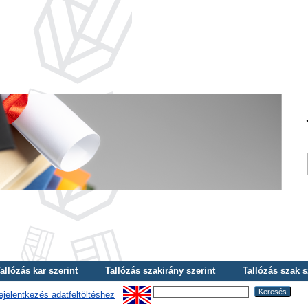
allózás kar szerint
Tallózás szakirány szerint
Tallózás szak s
ejelentkezés adatfeltöltéshez