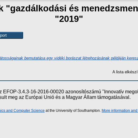
zak "gazdálkodási és menedzsmen
"2019"
átosságainak bemutatása egy vidéki borászat létrehozásának példáján keresz
A lista elkés
e az EFOP-3.4.3-16-2016-00020 azonosítószámú "Innovatív meg
ósult meg az Európai Unió és a Magyar Állam támogatásával.
onics and Computer Science
at the University of Southampton.
More information and 