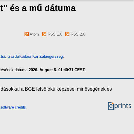
t" és a mű dátuma
Atom
RSS 1.0
RSS 2.0
tül.
Gazdálkodási Kar Zalaegerszeg
.
zítésének dátuma
2026. August 8. 01:40:31 CEST
.
oldásokkal a BGE felsőfokú képzései minőségének és
software credits
.