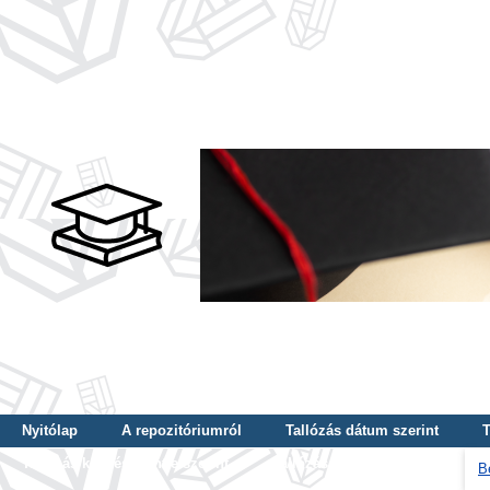
Nyitólap
A repozitóriumról
Tallózás dátum szerint
T
Tallózás képzés szintje szerint
Tallózás kulcsszó szerint
B