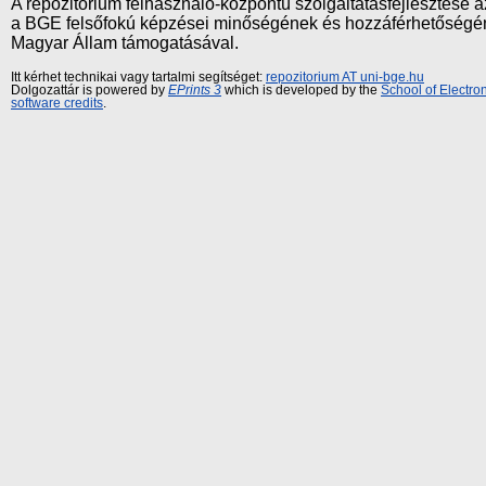
A repozitórium felhasználó-központú szolgáltatásfejlesztés
a BGE felsőfokú képzései minőségének és hozzáférhetőségének
Magyar Állam támogatásával.
Itt kérhet technikai vagy tartalmi segítséget:
repozitorium AT uni-bge.hu
Dolgozattár is powered by
EPrints 3
which is developed by the
School of Electr
software credits
.