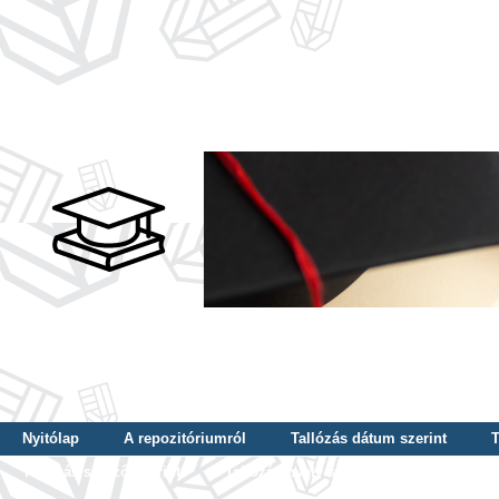
Nyitólap
A repozitóriumról
Tallózás dátum szerint
T
Tallózás szerző szerint
Tallózás nyelv szerint
Tallózás ké