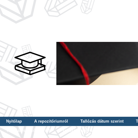
Nyitólap
A repozitóriumról
Tallózás dátum szerint
T
Tallózás szerző szerint
Tallózás nyelv szerint
Tallózás ké