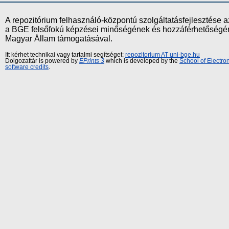
A repozitórium felhasználó-központú szolgáltatásfejlesztés
a BGE felsőfokú képzései minőségének és hozzáférhetőségének
Magyar Állam támogatásával.
Itt kérhet technikai vagy tartalmi segítséget:
repozitorium AT uni-bge.hu
Dolgozattár is powered by
EPrints 3
which is developed by the
School of Electr
software credits
.