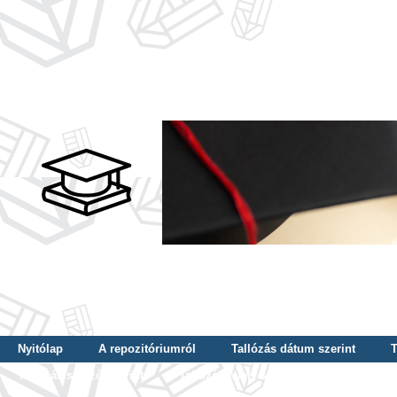
Nyitólap
A repozitóriumról
Tallózás dátum szerint
T
Tallózás szerző szerint
Tallózás nyelv szerint
Tallózás ké