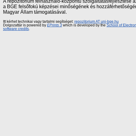
A repozitórium felhasználó-központú szolgáltatásfejlesztés
a BGE felsőfokú képzései minőségének és hozzáférhetőségének
Magyar Állam támogatásával.
Itt kérhet technikai vagy tartalmi segítséget:
repozitorium AT uni-bge.hu
Dolgozattár is powered by
EPrints 3
which is developed by the
School of Electr
software credits
.