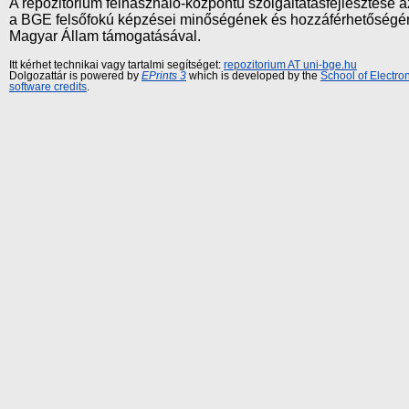
A repozitórium felhasználó-központú szolgáltatásfejlesztés
a BGE felsőfokú képzései minőségének és hozzáférhetőségének
Magyar Állam támogatásával.
Itt kérhet technikai vagy tartalmi segítséget:
repozitorium AT uni-bge.hu
Dolgozattár is powered by
EPrints 3
which is developed by the
School of Electr
software credits
.