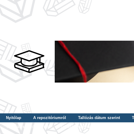
Nyitólap
A repozitóriumról
Tallózás dátum szerint
T
Tallózás szerző szerint
Tallózás nyelv szerint
Tallózás ké