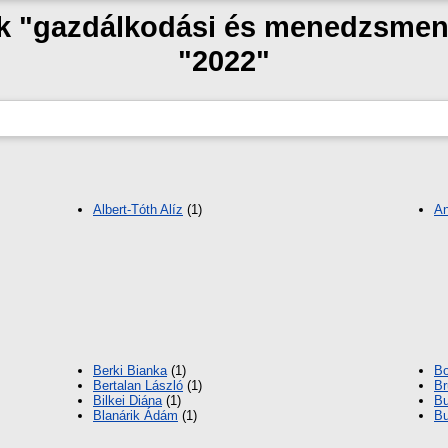
zak "gazdálkodási és menedzsmen
"2022"
Albert-Tóth Alíz
(1)
An
Berki Bianka
(1)
Bo
Bertalan László
(1)
Br
Bilkei Diána
(1)
Bu
Blanárik Ádám
(1)
Bu