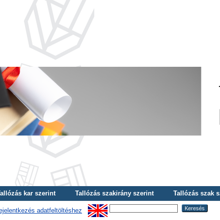
allózás kar szerint
Tallózás szakirány szerint
Tallózás szak s
ejelentkezés adatfeltöltéshez