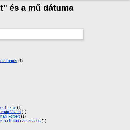
t" és a mű dátuma
tal Tamás
(1)
rs Eszter
(1)
umán Vivien
(1)
rián Norbert
(1)
zma Bettina Zsuzsanna
(1)