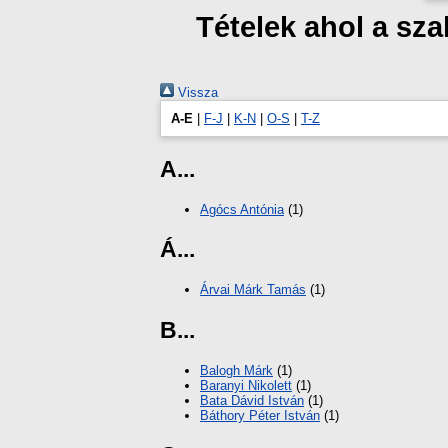
Tételek ahol a s
Vissza
A-E
|
F-J
|
K-N
|
O-S
|
T-Z
A...
Agócs Antónia
(1)
Á...
Árvai Márk Tamás
(1)
B...
Balogh Márk
(1)
Baranyi Nikolett
(1)
Bata Dávid István
(1)
Báthory Péter István
(1)