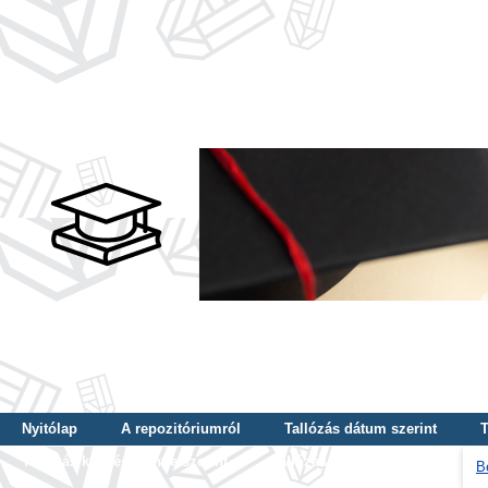
Nyitólap
A repozitóriumról
Tallózás dátum szerint
T
Tallózás képzés szintje szerint
Tallózás kulcsszó szerint
B