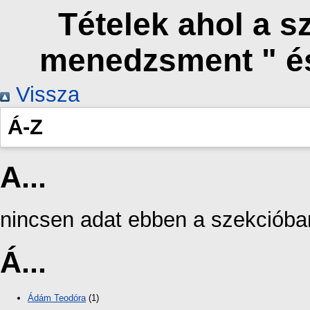
Tételek ahol a s
menedzsment " é
Vissza
Á-Z
A...
nincsen adat ebben a szekcióba
Á...
Ádám Teodóra
(1)