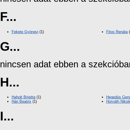
F...
Fekete Gyöngyi
(1)
Fitos Renáta
(
G...
nincsen adat ebben a szekcióba
H...
Haholt Brigitta
(1)
Hegedüs Gerg
Hári Beatrix
(1)
Horváth Nikol
I...