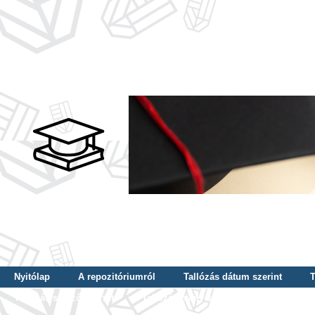
Nyitólap
A repozitóriumról
Tallózás dátum szerint
T
Tallózás szerző szerint
Tallózás nyelv szerint
Tallózás ké