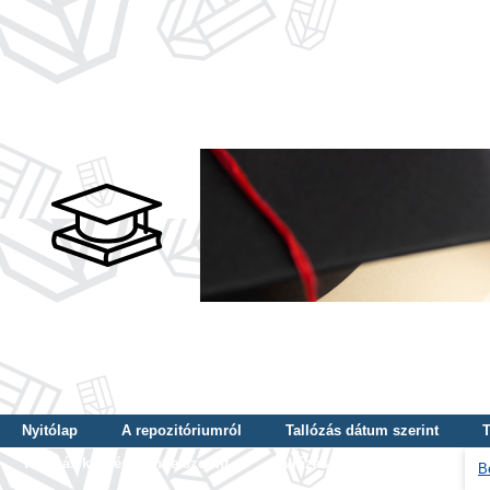
Nyitólap
A repozitóriumról
Tallózás dátum szerint
T
Tallózás képzés szintje szerint
Tallózás kulcsszó szerint
B