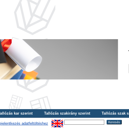
allózás kar szerint
Tallózás szakirány szerint
Tallózás szak s
ejelentkezés adatfeltöltéshez