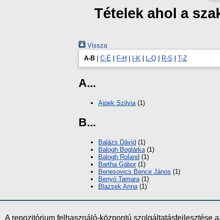
Tételek ahol a sz
Vissza
A-B
|
C-É
|
F-H
|
I-K
|
L-Q
|
R-S
|
T-Z
A...
Ajpek Szilvia
(1)
B...
Balázs Dávid
(1)
Balogh Boglárka
(1)
Balogh Roland
(1)
Bartha Gábor
(1)
Benesovics Bence János
(1)
Benyó Tamara
(1)
Blazsek Anna
(1)
A repozitórium felhasználó-központú szolgáltatásfejlesztés