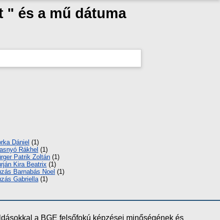
t " és a mű dátuma
rka Dániel
(1)
asnyó Rákhel
(1)
rger Patrik Zoltán
(1)
rján Kira Beatrix
(1)
zás Barnabás Noel
(1)
zás Gabriella
(1)
oldásokkal a BGE felsőfokú képzései minőségének és