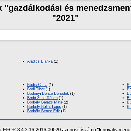
ak "gazdálkodási és menedzsmen
"2021"
Aladics Blanka
(1)
Bódis Csilla
(1)
Bo
Bódi Tibor
(1)
Br
Bodonyi Bence Benedek
(1)
Bü
Bodó Zsolt Rúben
(1)
Bu
Borbély Balázs Máté
(2)
Bu
Borbély Bálint Lajos
(1)
Bu
Borbély Bence Erik
(1)
e az EFOP-3.4.3-16-2016-00020 azonosítószámú "Innovatív meg