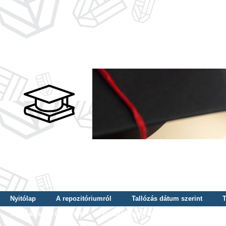
Nyitólap
A repozitóriumról
Tallózás dátum szerint
T
Tallózás szerző szerint
Tallózás nyelv szerint
Tallózás ké