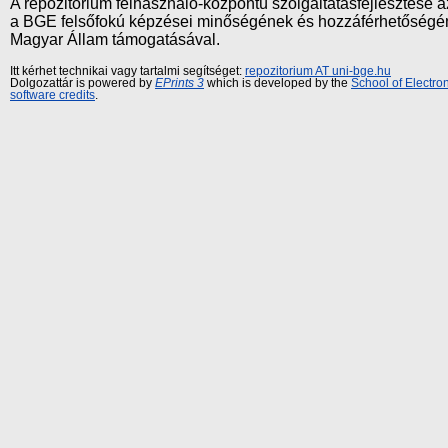
A repozitórium felhasználó-központú szolgáltatásfejlesztés
a BGE felsőfokú képzései minőségének és hozzáférhetőségének
Magyar Állam támogatásával.
Itt kérhet technikai vagy tartalmi segítséget:
repozitorium AT uni-bge.hu
Dolgozattár is powered by
EPrints 3
which is developed by the
School of Electr
software credits
.