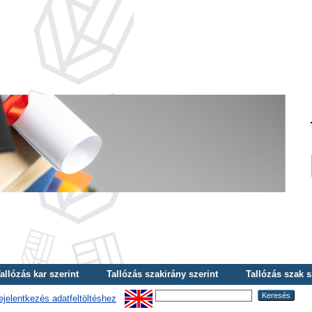
allózás kar szerint
Tallózás szakirány szerint
Tallózás szak s
ejelentkezés adatfeltöltéshez