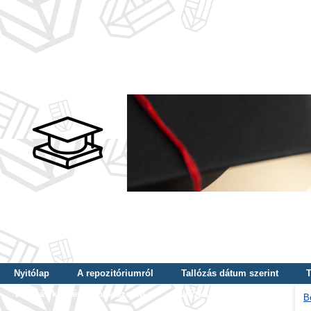
Nyitólap
A repozitóriumról
Tallózás dátum szerint
T
Tallózás képzés szintje szerint
Tallózás kulcsszó szerint
B