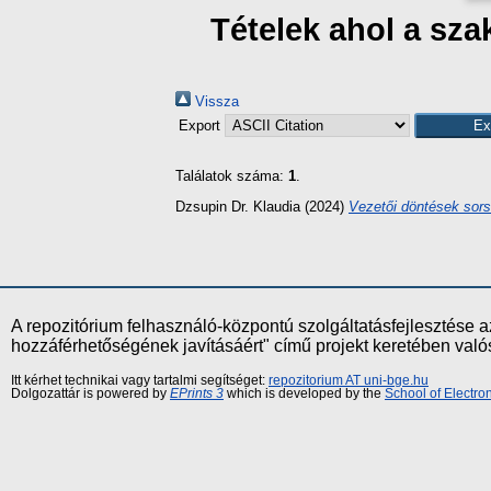
Tételek ahol a sz
Vissza
Export
Találatok száma:
1
.
Dzsupin Dr. Klaudia
(2024)
Vezetői döntések sors
A repozitórium felhasználó-központú szolgáltatásfejlesztés
hozzáférhetőségének javításáért" című projekt keretében val
Itt kérhet technikai vagy tartalmi segítséget:
repozitorium AT uni-bge.hu
Dolgozattár is powered by
EPrints 3
which is developed by the
School of Electr