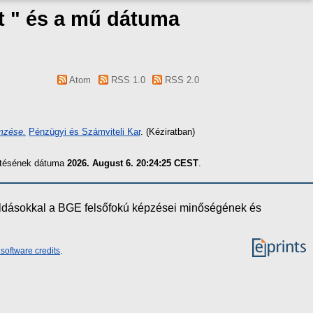
t " és a mű dátuma
Atom
RSS 1.0
RSS 2.0
emzése.
Pénzügyi és Számviteli Kar
. (Kéziratban)
zítésének dátuma
2026. August 6. 20:24:25 CEST
.
oldásokkal a BGE felsőfokú képzései minőségének és
software credits
.