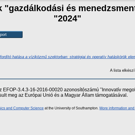
ak "gazdálkodási és menedzsmen
"2024"
fordító hatása a víziközmű szektorban: stratégiai és operatív hatáskörök el
A lista elkés
e az EFOP-3.4.3-16-2016-00020 azonosítószámú "Innovatív meg
ósult meg az Európai Unió és a Magyar Állam támogatásával.
onics and Computer Science
at the University of Southampton.
More information and 