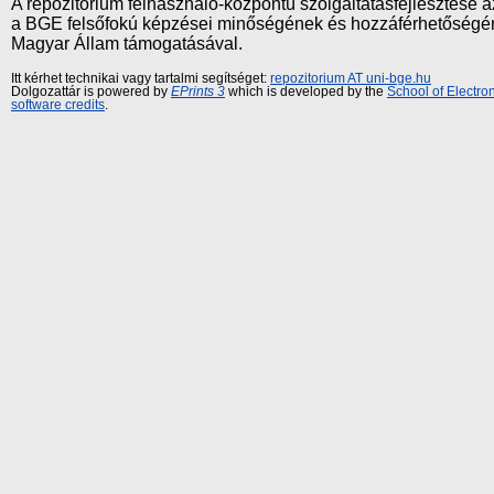
A repozitórium felhasználó-központú szolgáltatásfejlesztés
a BGE felsőfokú képzései minőségének és hozzáférhetőségének
Magyar Állam támogatásával.
Itt kérhet technikai vagy tartalmi segítséget:
repozitorium AT uni-bge.hu
Dolgozattár is powered by
EPrints 3
which is developed by the
School of Electr
software credits
.