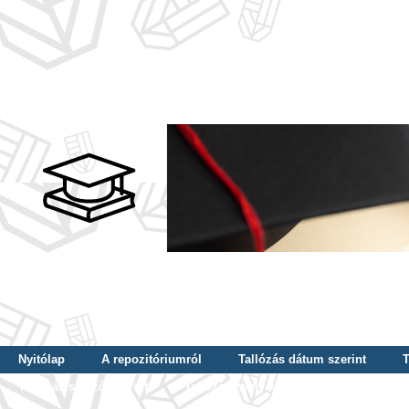
Nyitólap
A repozitóriumról
Tallózás dátum szerint
T
Tallózás szerző szerint
Tallózás nyelv szerint
Tallózás ké