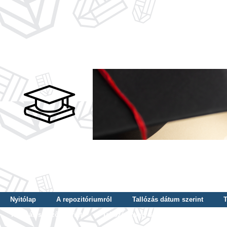
Nyitólap
A repozitóriumról
Tallózás dátum szerint
T
Tallózás szerző szerint
Tallózás nyelv szerint
Tallózás ké