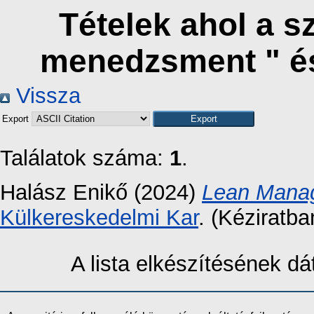
Tételek ahol a s
menedzsment " é
Vissza
Export
Találatok száma:
1
.
Halász Enikő
(2024)
Lean Manag
Külkereskedelmi Kar
. (Kéziratba
A lista elkészítésének 