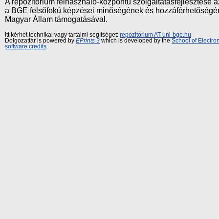
A repozitórium felhasználó-központú szolgáltatásfejlesztés
a BGE felsőfokú képzései minőségének és hozzáférhetőségének
Magyar Állam támogatásával.
Itt kérhet technikai vagy tartalmi segítséget:
repozitorium AT uni-bge.hu
Dolgozattár is powered by
EPrints 3
which is developed by the
School of Electr
software credits
.