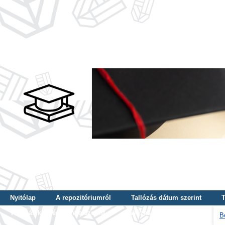
Nyitólap
A repozitóriumról
Tallózás dátum szerint
T
Tallózás képzés szintje szerint
Tallózás kulcsszó szerint
B