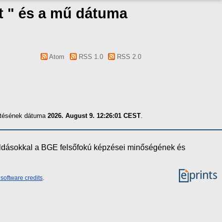
t " és a mű dátuma
Atom
RSS 1.0
RSS 2.0
zítésének dátuma
2026. August 9. 12:26:01 CEST
.
oldásokkal a BGE felsőfokú képzései minőségének és
software credits
.