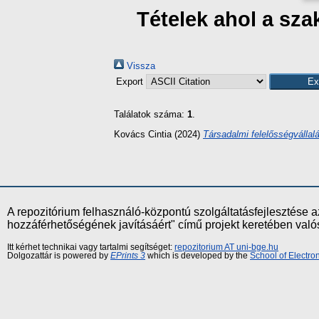
Tételek ahol a sz
Vissza
Export
Találatok száma:
1
.
Kovács Cintia
(2024)
Társadalmi felelősségvállal
A repozitórium felhasználó-központú szolgáltatásfejlesztés
hozzáférhetőségének javításáért" című projekt keretében val
Itt kérhet technikai vagy tartalmi segítséget:
repozitorium AT uni-bge.hu
Dolgozattár is powered by
EPrints 3
which is developed by the
School of Electr