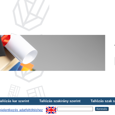
allózás kar szerint
Tallózás szakirány szerint
Tallózás szak s
ejelentkezés adatfeltöltéshez