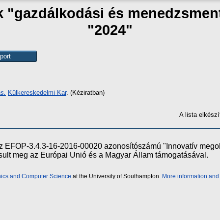
ak "gazdálkodási és menedzsmen
"2024"
ás.
Külkereskedelmi Kar
. (Kéziratban)
A lista elkés
e az EFOP-3.4.3-16-2016-00020 azonosítószámú "Innovatív meg
ósult meg az Európai Unió és a Magyar Állam támogatásával.
onics and Computer Science
at the University of Southampton.
More information and 