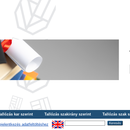
allózás kar szerint
Tallózás szakirány szerint
Tallózás szak s
ejelentkezés adatfeltöltéshez