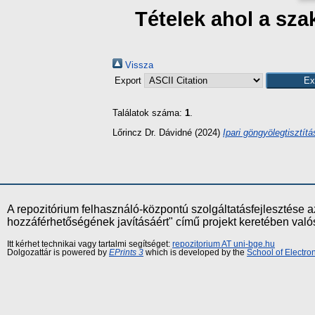
Tételek ahol a sz
Vissza
Export
Találatok száma:
1
.
Lőrincz Dr. Dávidné
(2024)
Ipari göngyölegtisztít
A repozitórium felhasználó-központú szolgáltatásfejlesztés
hozzáférhetőségének javításáért" című projekt keretében val
Itt kérhet technikai vagy tartalmi segítséget:
repozitorium AT uni-bge.hu
Dolgozattár is powered by
EPrints 3
which is developed by the
School of Electr