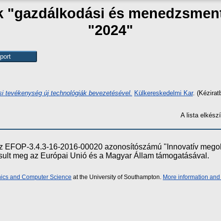
ak "gazdálkodási és menedzsmen
"2024"
ási tevékenység új technológiák bevezetésével.
Külkereskedelmi Kar
. (Kézirat
A lista elkés
e az EFOP-3.4.3-16-2016-00020 azonosítószámú "Innovatív meg
ósult meg az Európai Unió és a Magyar Állam támogatásával.
onics and Computer Science
at the University of Southampton.
More information and 