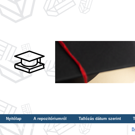
Nyitólap
A repozitóriumról
Tallózás dátum szerint
T
Tallózás képzés szintje szerint
Tallózás kulcsszó szerint
B