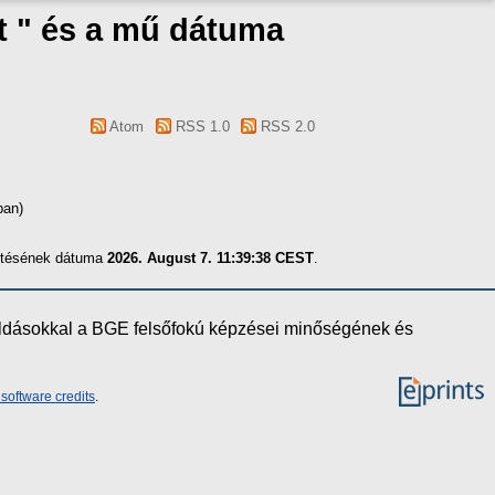
t " és a mű dátuma
Atom
RSS 1.0
RSS 2.0
ban)
zítésének dátuma
2026. August 7. 11:39:38 CEST
.
oldásokkal a BGE felsőfokú képzései minőségének és
software credits
.