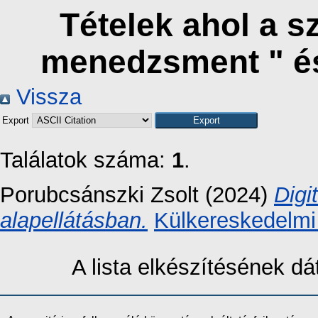
Tételek ahol a s
menedzsment " é
Vissza
Export
Találatok száma:
1
.
Porubcsánszki Zsolt
(2024)
Digi
alapellátásban.
Külkereskedelmi
A lista elkészítésének 