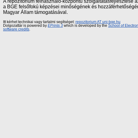
A repozitórium felhasználó-központú szolgáltatásfejlesztés
a BGE felsőfokú képzései minőségének és hozzáférhetőségének
Magyar Állam támogatásával.
Itt kérhet technikai vagy tartalmi segítséget:
repozitorium AT uni-bge.hu
Dolgozattár is powered by
EPrints 3
which is developed by the
School of Electr
software credits
.