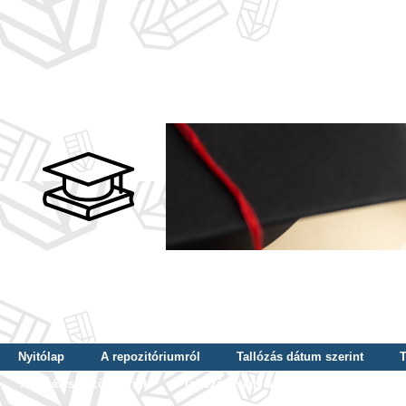
Nyitólap
A repozitóriumról
Tallózás dátum szerint
T
Tallózás szerző szerint
Tallózás nyelv szerint
Tallózás ké