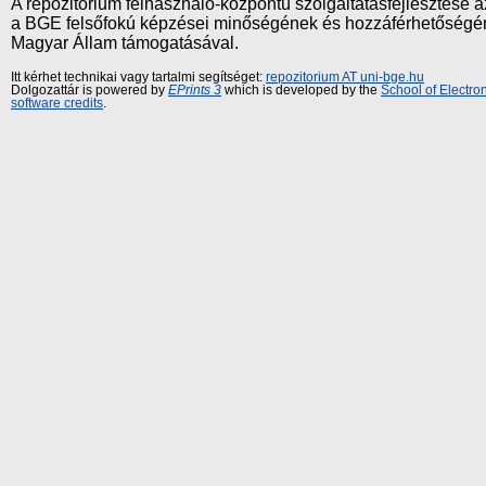
A repozitórium felhasználó-központú szolgáltatásfejlesztés
a BGE felsőfokú képzései minőségének és hozzáférhetőségének
Magyar Állam támogatásával.
Itt kérhet technikai vagy tartalmi segítséget:
repozitorium AT uni-bge.hu
Dolgozattár is powered by
EPrints 3
which is developed by the
School of Electr
software credits
.