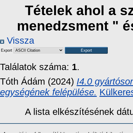
Tételek ahol a s
menedzsment " é
Vissza
Export
Találatok száma:
1
.
Tóth Ádám
(2024)
I4.0 gyártóso
egységének felépülése.
Külkere
A lista elkészítésének dá