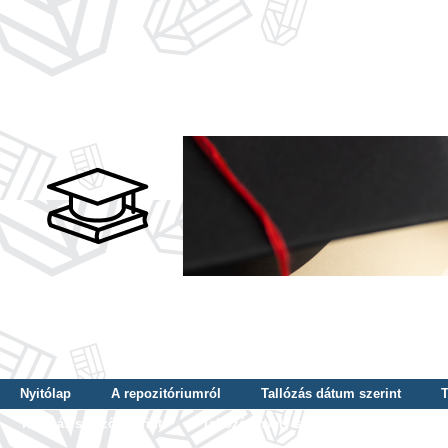
Nyitólap
A repozitóriumról
Tallózás dátum szerint
T
Tallózás szerző szerint
Tallózás nyelv szerint
Tallózás ké