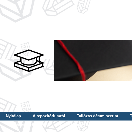
Nyitólap
A repozitóriumról
Tallózás dátum szerint
T
Tallózás szerző szerint
Tallózás nyelv szerint
Tallózás ké