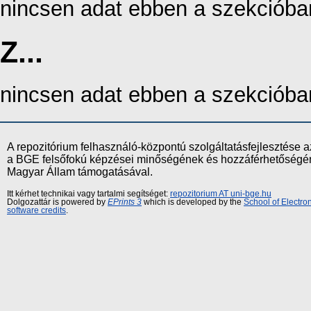
nincsen adat ebben a szekcióba
Z...
nincsen adat ebben a szekcióba
A repozitórium felhasználó-központú szolgáltatásfejlesztés
a BGE felsőfokú képzései minőségének és hozzáférhetőségének
Magyar Állam támogatásával.
Itt kérhet technikai vagy tartalmi segítséget:
repozitorium AT uni-bge.hu
Dolgozattár is powered by
EPrints 3
which is developed by the
School of Electr
software credits
.