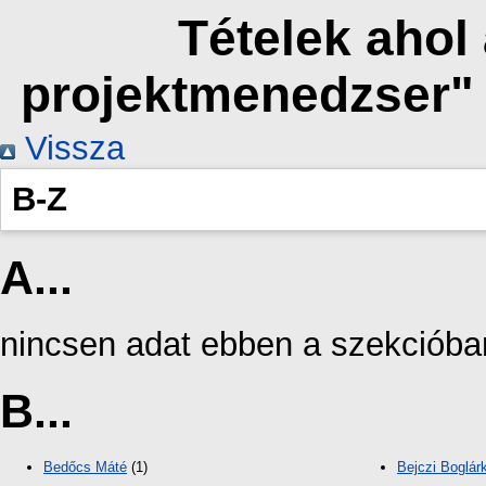
Tételek ahol 
projektmenedzser"
Vissza
B-Z
A...
nincsen adat ebben a szekcióba
B...
Bedőcs Máté
(1)
Bejczi Boglár