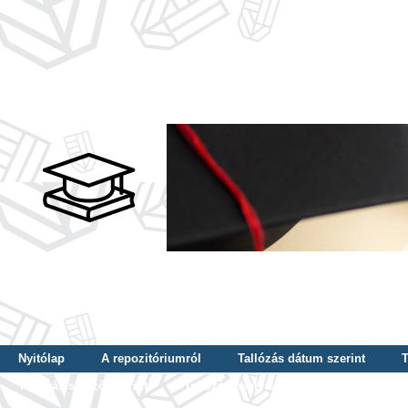
Nyitólap
A repozitóriumról
Tallózás dátum szerint
T
Tallózás szerző szerint
Tallózás nyelv szerint
Tallózás ké