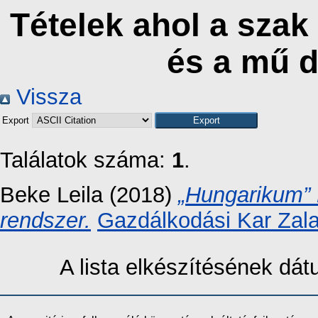
Tételek ahol a szak
és a mű 
Vissza
Export
Találatok száma:
1
.
Beke Leila
(2018)
„Hungarikum” 
rendszer.
Gazdálkodási Kar Zal
A lista elkészítésének dá