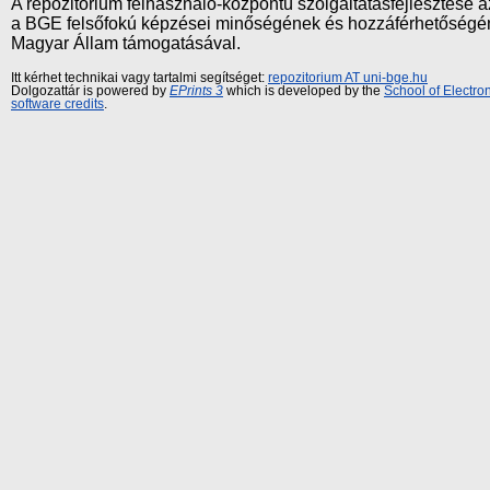
A repozitórium felhasználó-központú szolgáltatásfejlesztés
a BGE felsőfokú képzései minőségének és hozzáférhetőségének
Magyar Állam támogatásával.
Itt kérhet technikai vagy tartalmi segítséget:
repozitorium AT uni-bge.hu
Dolgozattár is powered by
EPrints 3
which is developed by the
School of Electr
software credits
.