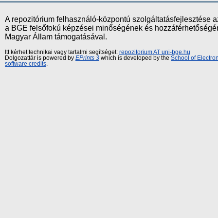
A repozitórium felhasználó-központú szolgáltatásfejlesztés
a BGE felsőfokú képzései minőségének és hozzáférhetőségének
Magyar Állam támogatásával.
Itt kérhet technikai vagy tartalmi segítséget:
repozitorium AT uni-bge.hu
Dolgozattár is powered by
EPrints 3
which is developed by the
School of Electr
software credits
.