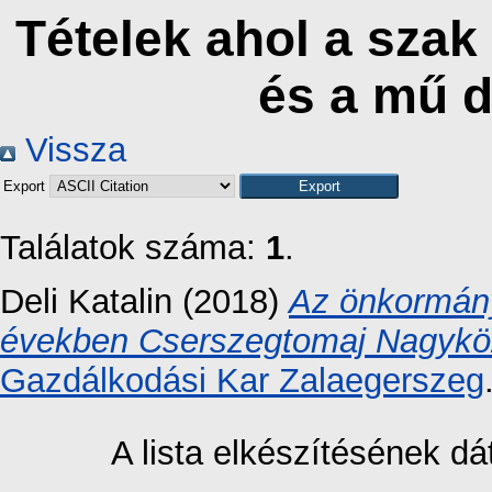
Tételek ahol a szak
és a mű 
Vissza
Export
Találatok száma:
1
.
Deli Katalin
(2018)
Az önkormány
években Cserszegtomaj Nagykö
Gazdálkodási Kar Zalaegerszeg
A lista elkészítésének 