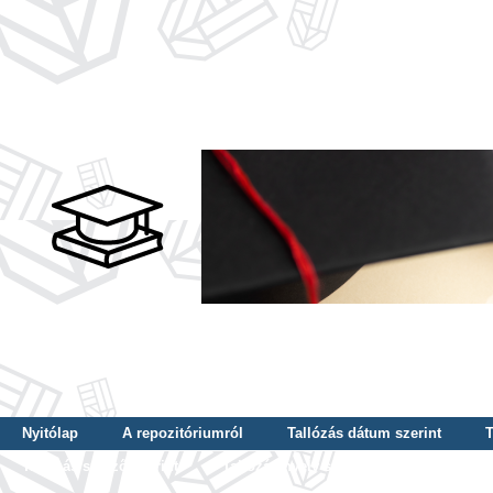
Nyitólap
A repozitóriumról
Tallózás dátum szerint
T
Tallózás szerző szerint
Tallózás nyelv szerint
Tallózás ké