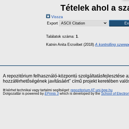
Tételek ahol a s
Vissza
Export
Találatok száma:
1
.
Katnin Anita Erzsébet
(2018)
A kontrolling szere
A repozitórium felhasználó-központú szolgáltatásfejlesztés
hozzáférhetőségének javításáért" című projekt keretében val
Itt kérhet technikai vagy tartalmi segítséget:
repozitorium AT uni-bge.hu
Dolgozattár is powered by
EPrints 3
which is developed by the
School of Electr