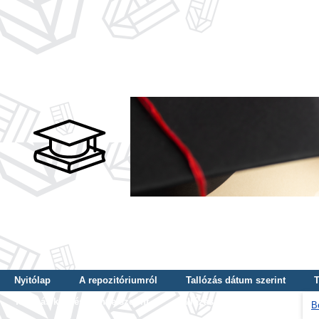
Nyitólap
A repozitóriumról
Tallózás dátum szerint
T
Tallózás képzés szintje szerint
Tallózás kulcsszó szerint
B