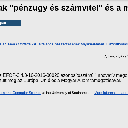
zak "pénzügy és számvitel" és a
pe az Audi Hungaria Zrt. általános beszerzésének folyamataiban.
Gazdálkodás
A lista elkés
e az EFOP-3.4.3-16-2016-00020 azonosítószámú "Innovatív meg
ósult meg az Európai Unió és a Magyar Állam támogatásával.
onics and Computer Science
at the University of Southampton.
More information and 