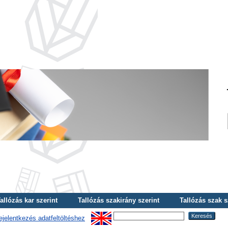
allózás kar szerint
Tallózás szakirány szerint
Tallózás szak s
ejelentkezés adatfeltöltéshez