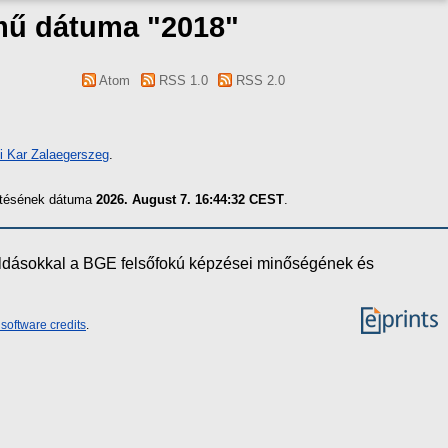
 mű dátuma "2018"
Atom
RSS 1.0
RSS 2.0
i Kar Zalaegerszeg
.
zítésének dátuma
2026. August 7. 16:44:32 CEST
.
oldásokkal a BGE felsőfokú képzései minőségének és
software credits
.