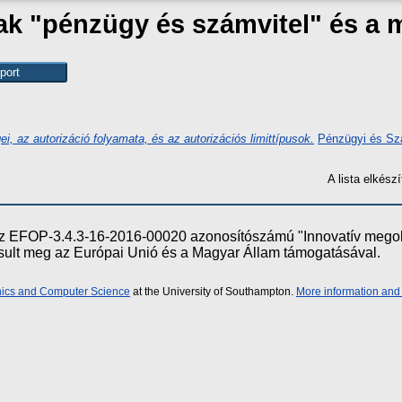
zak "pénzügy és számvitel" és a
i, az autorizáció folyamata, és az autorizációs limittípusok.
Pénzügyi és Szá
A lista elkés
e az EFOP-3.4.3-16-2016-00020 azonosítószámú "Innovatív meg
ósult meg az Európai Unió és a Magyar Állam támogatásával.
onics and Computer Science
at the University of Southampton.
More information and 