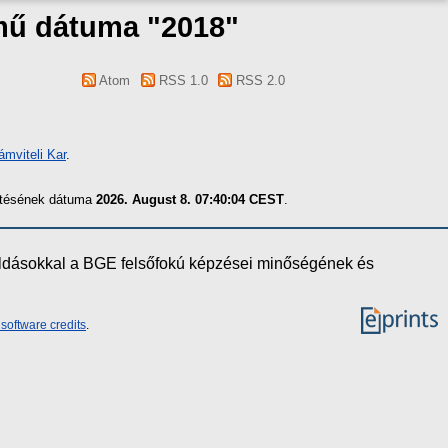
 mű dátuma "2018"
Atom
RSS 1.0
RSS 2.0
mviteli Kar
.
zítésének dátuma
2026. August 8. 07:40:04 CEST
.
oldásokkal a BGE felsőfokú képzései minőségének és
software credits
.