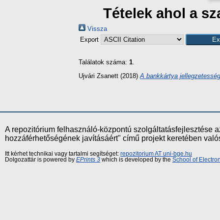
Tételek ahol a s
Vissza
Export
Találatok száma:
1
.
Ujvári Zsanett
(2018)
A bankkártya jellegzetessége
A repozitórium felhasználó-központú szolgáltatásfejlesztés
hozzáférhetőségének javításáért" című projekt keretében val
Itt kérhet technikai vagy tartalmi segítséget:
repozitorium AT uni-bge.hu
Dolgozattár is powered by
EPrints 3
which is developed by the
School of Electr