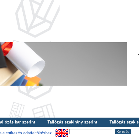
allózás kar szerint
Tallózás szakirány szerint
Tallózás szak s
ejelentkezés adatfeltöltéshez