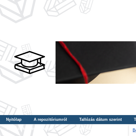
Nyitólap
A repozitóriumról
Tallózás dátum szerint
T
Tallózás képzés szintje szerint
Tallózás kulcsszó szerint
B