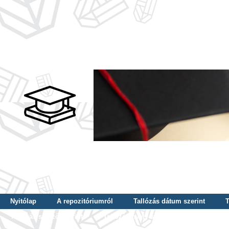
Nyitólap
A repozitóriumról
Tallózás dátum szerint
T
Tallózás szerző szerint
Tallózás nyelv szerint
Tallózás ké