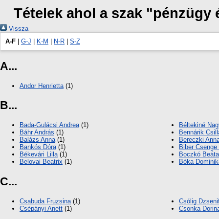
Tételek ahol a szak "pénzügy 
Vissza
A-F
|
G-J
|
K-M
|
N-R
|
S-Z
A...
Andor Henrietta
(1)
B...
Bada-Gulácsi Andrea
(1)
Béltekiné Nag
Báhr András
(1)
Bennárik Csill
Balázs Anna
(1)
Bereczki Ann
Bankós Dóra
(1)
Biber Csenge 
Békevári Lilla
(1)
Boczkó Beáta 
Belovai Beatrix
(1)
Bóka Dominik
C...
Csabuda Fruzsina
(1)
Csólig Dzseni
Csépányi Anett
(1)
Csonka Dorin