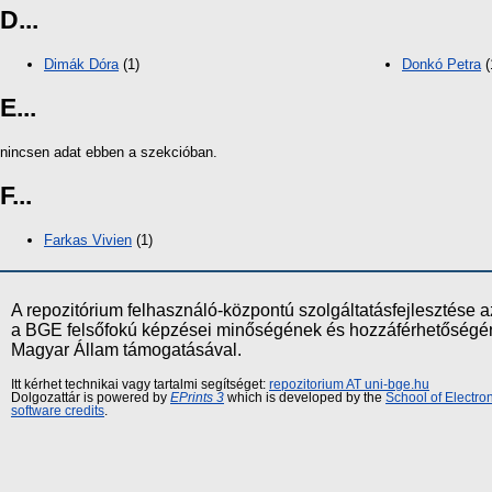
D...
Dimák Dóra
(1)
Donkó Petra
(
E...
nincsen adat ebben a szekcióban.
F...
Farkas Vivien
(1)
A repozitórium felhasználó-központú szolgáltatásfejlesztés
a BGE felsőfokú képzései minőségének és hozzáférhetőségének
Magyar Állam támogatásával.
Itt kérhet technikai vagy tartalmi segítséget:
repozitorium AT uni-bge.hu
Dolgozattár is powered by
EPrints 3
which is developed by the
School of Electr
software credits
.