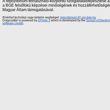
A repozitórium felhasználó-központú szolgáltatásfejlesztés
a BGE felsőfokú képzései minőségének és hozzáférhetőségének
Magyar Állam támogatásával.
Itt kérhet technikai vagy tartalmi segítséget:
repozitorium AT uni-bge.hu
Dolgozattár is powered by
EPrints 3
which is developed by the
School of Electr
software credits
.