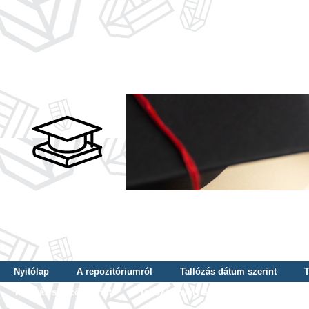
Nyitólap
A repozitóriumról
Tallózás dátum szerint
T
Tallózás szerző szerint
Tallózás nyelv szerint
Tallózás ké