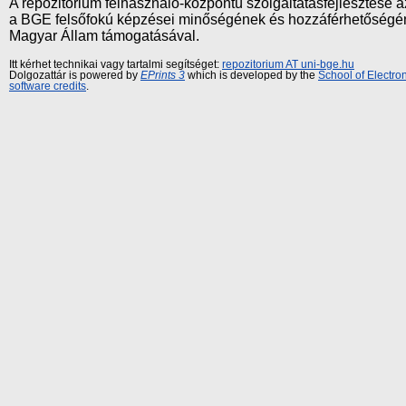
A repozitórium felhasználó-központú szolgáltatásfejlesztés
a BGE felsőfokú képzései minőségének és hozzáférhetőségének
Magyar Állam támogatásával.
Itt kérhet technikai vagy tartalmi segítséget:
repozitorium AT uni-bge.hu
Dolgozattár is powered by
EPrints 3
which is developed by the
School of Electr
software credits
.