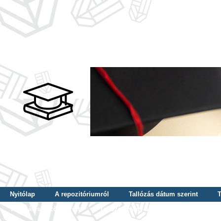
Nyitólap
A repozitóriumról
Tallózás dátum szerint
T
Tallózás szerző szerint
Tallózás nyelv szerint
Tallózás ké