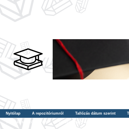
Nyitólap
A repozitóriumról
Tallózás dátum szerint
T
Tallózás szerző szerint
Tallózás nyelv szerint
Tallózás ké