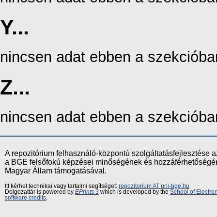
Y...
nincsen adat ebben a szekcióba
Z...
nincsen adat ebben a szekcióba
A repozitórium felhasználó-központú szolgáltatásfejlesztés
a BGE felsőfokú képzései minőségének és hozzáférhetőségének
Magyar Állam támogatásával.
Itt kérhet technikai vagy tartalmi segítséget:
repozitorium AT uni-bge.hu
Dolgozattár is powered by
EPrints 3
which is developed by the
School of Electr
software credits
.