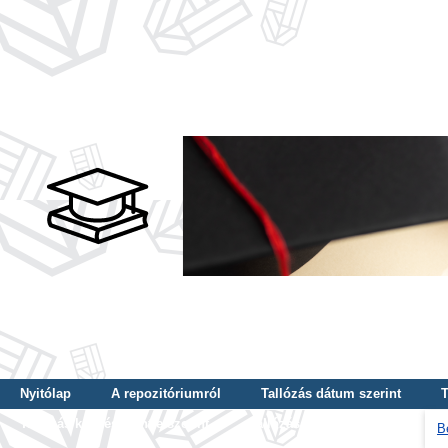
Nyitólap
A repozitóriumról
Tallózás dátum szerint
T
Tallózás képzés szintje szerint
Tallózás kulcsszó szerint
B