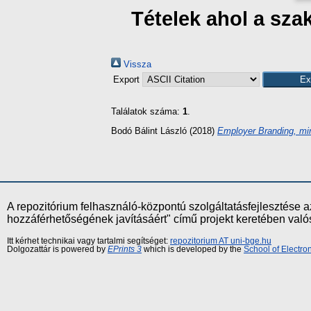
Tételek ahol a sz
Vissza
Export
Találatok száma:
1
.
Bodó Bálint László
(2018)
Employer Branding, mi
A repozitórium felhasználó-központú szolgáltatásfejlesztés
hozzáférhetőségének javításáért" című projekt keretében val
Itt kérhet technikai vagy tartalmi segítséget:
repozitorium AT uni-bge.hu
Dolgozattár is powered by
EPrints 3
which is developed by the
School of Electr