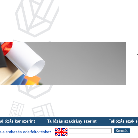
allózás kar szerint
Tallózás szakirány szerint
Tallózás szak s
ejelentkezés adatfeltöltéshez