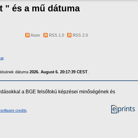
t " és a mű dátuma
Atom
RSS 1.0
RSS 2.0
ar
.
zítésének dátuma
2026. August 6. 20:17:39 CEST
.
oldásokkal a BGE felsőfokú képzései minőségének és
software credits
.