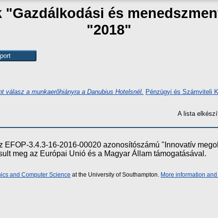
ak "Gazdálkodási és menedszmen
"2018"
nt válasz a munkaerőhiányra a Danubius Hotelsnél.
Pénzügyi és Számviteli K
A lista elkés
e az EFOP-3.4.3-16-2016-00020 azonosítószámú "Innovatív meg
ósult meg az Európai Unió és a Magyar Állam támogatásával.
onics and Computer Science
at the University of Southampton.
More information and 