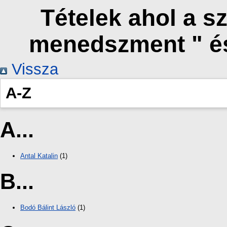
Tételek ahol a s
menedszment " é
Vissza
A-Z
A...
Antal Katalin
(1)
B...
Bodó Bálint László
(1)