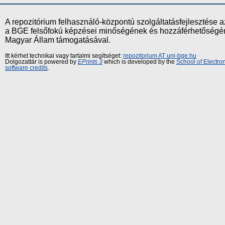
A repozitórium felhasználó-központú szolgáltatásfejlesztés
a BGE felsőfokú képzései minőségének és hozzáférhetőségének
Magyar Állam támogatásával.
Itt kérhet technikai vagy tartalmi segítséget:
repozitorium AT uni-bge.hu
Dolgozattár is powered by
EPrints 3
which is developed by the
School of Electr
software credits
.