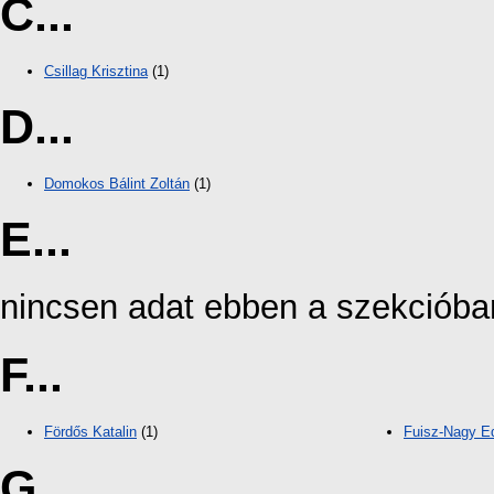
C...
Csillag Krisztina
(1)
D...
Domokos Bálint Zoltán
(1)
E...
nincsen adat ebben a szekcióba
F...
Fördős Katalin
(1)
Fuisz-Nagy E
G...