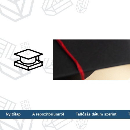
Nyitólap
A repozitóriumról
Tallózás dátum szerint
T
Tallózás szerző szerint
Tallózás nyelv szerint
Tallózás ké