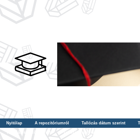
Nyitólap
A repozitóriumról
Tallózás dátum szerint
T
Tallózás szerző szerint
Tallózás nyelv szerint
Tallózás ké