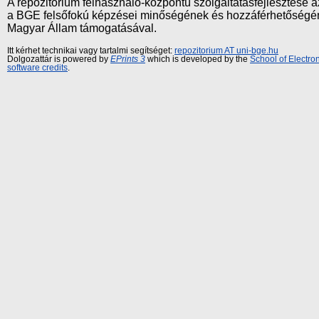
A repozitórium felhasználó-központú szolgáltatásfejlesztés
a BGE felsőfokú képzései minőségének és hozzáférhetőségének
Magyar Állam támogatásával.
Itt kérhet technikai vagy tartalmi segítséget:
repozitorium AT uni-bge.hu
Dolgozattár is powered by
EPrints 3
which is developed by the
School of Electr
software credits
.