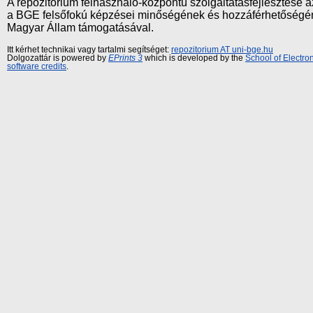
A repozitórium felhasználó-központú szolgáltatásfejlesztés
a BGE felsőfokú képzései minőségének és hozzáférhetőségének
Magyar Állam támogatásával.
Itt kérhet technikai vagy tartalmi segítséget:
repozitorium AT uni-bge.hu
Dolgozattár is powered by
EPrints 3
which is developed by the
School of Electr
software credits
.