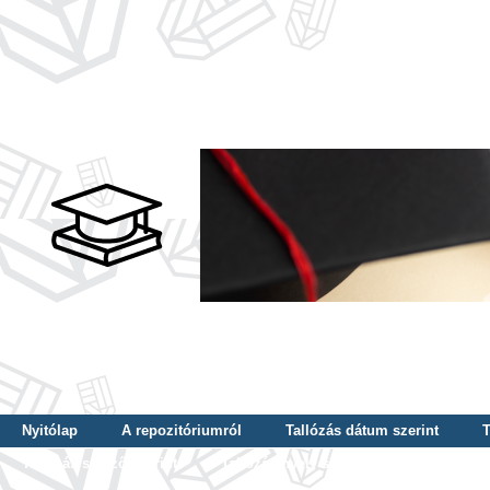
Nyitólap
A repozitóriumról
Tallózás dátum szerint
T
Tallózás szerző szerint
Tallózás nyelv szerint
Tallózás ké