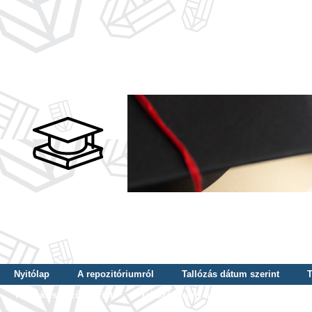
Nyitólap
A repozitóriumról
Tallózás dátum szerint
T
Tallózás szerző szerint
Tallózás nyelv szerint
Tallózás ké