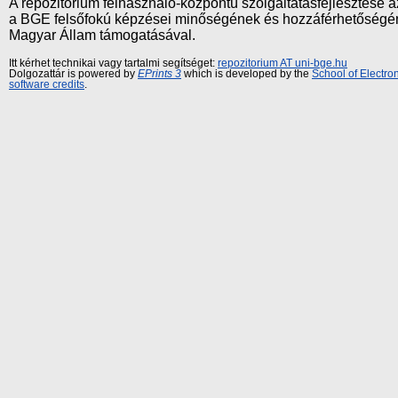
A repozitórium felhasználó-központú szolgáltatásfejlesztés
a BGE felsőfokú képzései minőségének és hozzáférhetőségének
Magyar Állam támogatásával.
Itt kérhet technikai vagy tartalmi segítséget:
repozitorium AT uni-bge.hu
Dolgozattár is powered by
EPrints 3
which is developed by the
School of Electr
software credits
.