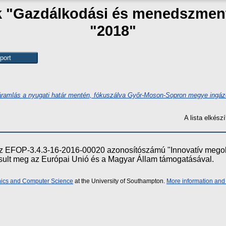
ak "Gazdálkodási és menedszmen
"2018"
ramlás a nyugati határ mentén, fókuszálva Győr-Moson-Sopron megye ingázó
A lista elkés
e az EFOP-3.4.3-16-2016-00020 azonosítószámú "Innovatív meg
ósult meg az Európai Unió és a Magyar Állam támogatásával.
onics and Computer Science
at the University of Southampton.
More information and 