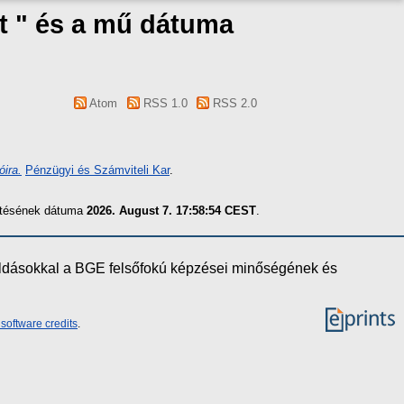
t " és a mű dátuma
Atom
RSS 1.0
RSS 2.0
ira.
Pénzügyi és Számviteli Kar
.
zítésének dátuma
2026. August 7. 17:58:54 CEST
.
oldásokkal a BGE felsőfokú képzései minőségének és
software credits
.