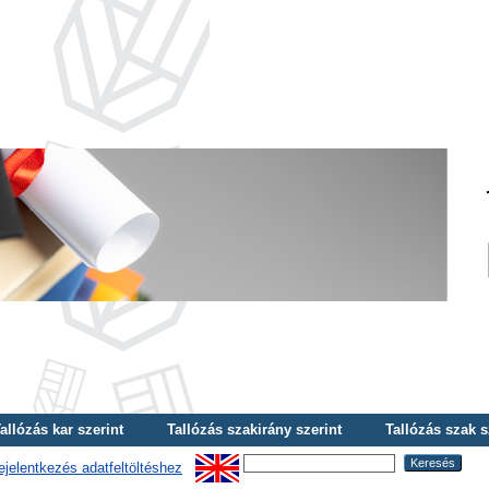
allózás kar szerint
Tallózás szakirány szerint
Tallózás szak s
ejelentkezés adatfeltöltéshez