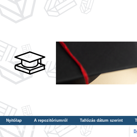
Nyitólap
A repozitóriumról
Tallózás dátum szerint
T
Tallózás képzés szintje szerint
Tallózás kulcsszó szerint
B