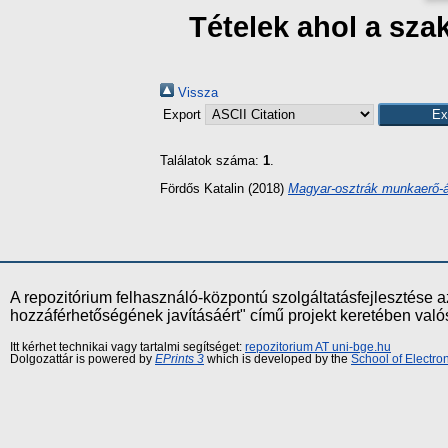
Tételek ahol a sz
Vissza
Export
Találatok száma:
1
.
Fördős Katalin
(2018)
Magyar-osztrák munkaerő-á
A repozitórium felhasználó-központú szolgáltatásfejlesztés
hozzáférhetőségének javításáért" című projekt keretében val
Itt kérhet technikai vagy tartalmi segítséget:
repozitorium AT uni-bge.hu
Dolgozattár is powered by
EPrints 3
which is developed by the
School of Electr