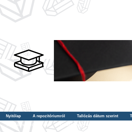
Nyitólap
A repozitóriumról
Tallózás dátum szerint
T
Tallózás szerző szerint
Tallózás nyelv szerint
Tallózás ké