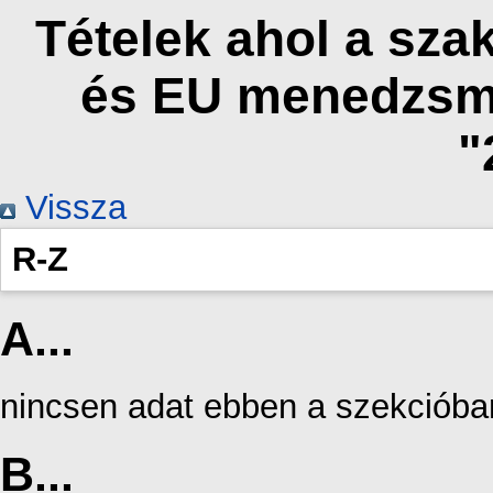
Tételek ahol a sz
és EU menedzsm
"
Vissza
R-Z
A...
nincsen adat ebben a szekcióba
B...