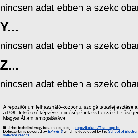
nincsen adat ebben a szekcióba
Y...
nincsen adat ebben a szekcióba
Z...
nincsen adat ebben a szekcióba
A repozitórium felhasználó-központú szolgáltatásfejlesztés
a BGE felsőfokú képzései minőségének és hozzáférhetőségének
Magyar Állam támogatásával.
Itt kérhet technikai vagy tartalmi segítséget:
repozitorium AT uni-bge.hu
Dolgozattár is powered by
EPrints 3
which is developed by the
School of Electr
software credits
.