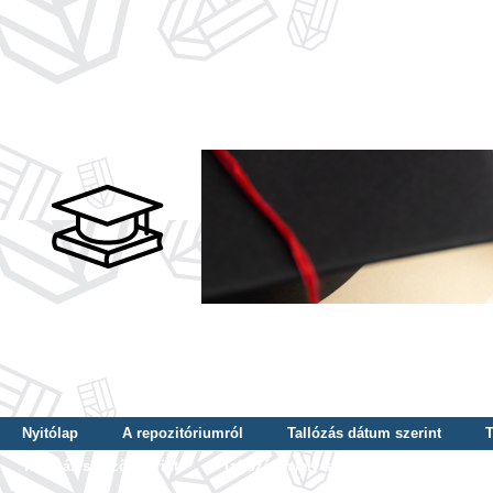
Nyitólap
A repozitóriumról
Tallózás dátum szerint
T
Tallózás szerző szerint
Tallózás nyelv szerint
Tallózás ké