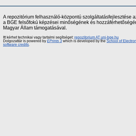
A repozitórium felhasználó-központú szolgáltatásfejlesztés
a BGE felsőfokú képzései minőségének és hozzáférhetőségének
Magyar Állam támogatásával.
Itt kérhet technikai vagy tartalmi segítséget:
repozitorium AT uni-bge.hu
Dolgozattár is powered by
EPrints 3
which is developed by the
School of Electr
software credits
.