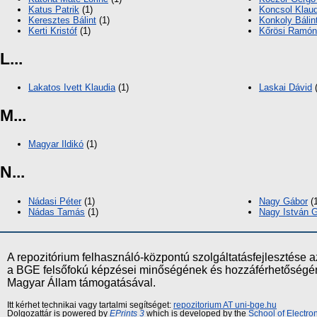
Katus Patrik
(1)
Koncsol Klaud
Keresztes Bálint
(1)
Konkoly Bálin
Kerti Kristóf
(1)
Kőrösi Ramó
L...
Lakatos Ivett Klaudia
(1)
Laskai Dávid
(
M...
Magyar Ildikó
(1)
N...
Nádasi Péter
(1)
Nagy Gábor
(1
Nádas Tamás
(1)
Nagy István 
A repozitórium felhasználó-központú szolgáltatásfejlesztés
a BGE felsőfokú képzései minőségének és hozzáférhetőségének
Magyar Állam támogatásával.
Itt kérhet technikai vagy tartalmi segítséget:
repozitorium AT uni-bge.hu
Dolgozattár is powered by
EPrints 3
which is developed by the
School of Electr