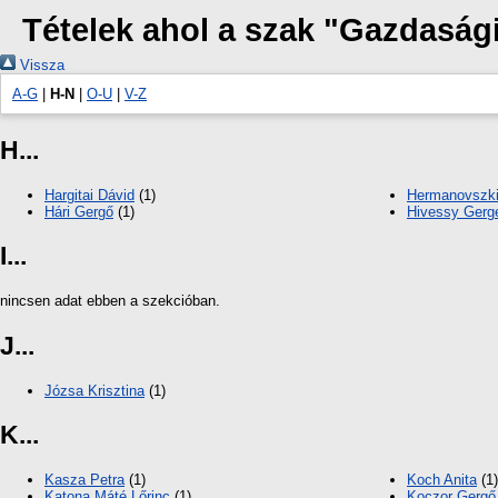
Tételek ahol a szak "Gazdaság
Vissza
A-G
|
H-N
|
O-U
|
V-Z
H...
Hargitai Dávid
(1)
Hermanovszki 
Hári Gergő
(1)
Hivessy Gerg
I...
nincsen adat ebben a szekcióban.
J...
Józsa Krisztina
(1)
K...
Kasza Petra
(1)
Koch Anita
(1)
Katona Máté Lőrinc
(1)
Koczor Gergő