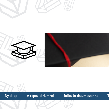
Nyitólap
A repozitóriumról
Tallózás dátum szerint
T
Tallózás szerző szerint
Tallózás nyelv szerint
Tallózás ké