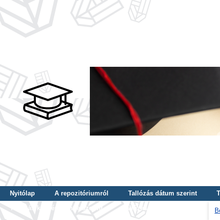
Nyitólap
A repozitóriumról
Tallózás dátum szerint
T
Tallózás képzés szintje szerint
Tallózás kulcsszó szerint
B