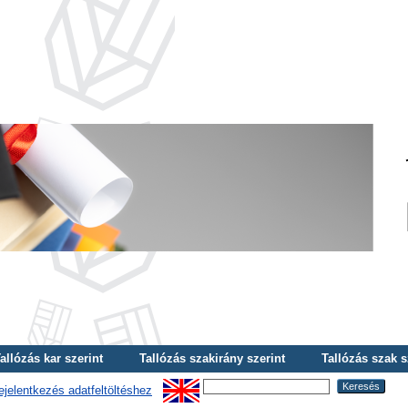
allózás kar szerint
Tallózás szakirány szerint
Tallózás szak s
ejelentkezés adatfeltöltéshez