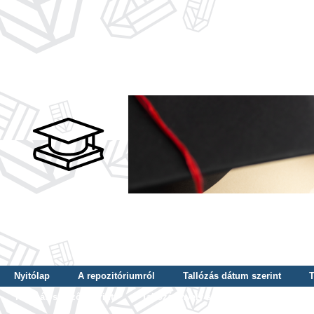
Nyitólap
A repozitóriumról
Tallózás dátum szerint
T
Tallózás szerző szerint
Tallózás nyelv szerint
Tallózás ké