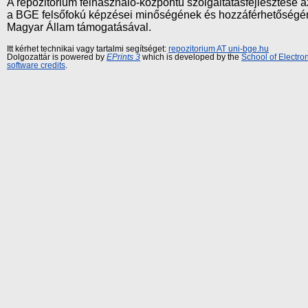
A repozitórium felhasználó-központú szolgáltatásfejlesztés
a BGE felsőfokú képzései minőségének és hozzáférhetőségének
Magyar Állam támogatásával.
Itt kérhet technikai vagy tartalmi segítséget:
repozitorium AT uni-bge.hu
Dolgozattár is powered by
EPrints 3
which is developed by the
School of Electr
software credits
.