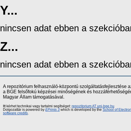
Y...
nincsen adat ebben a szekcióba
Z...
nincsen adat ebben a szekcióba
A repozitórium felhasználó-központú szolgáltatásfejlesztés
a BGE felsőfokú képzései minőségének és hozzáférhetőségének
Magyar Állam támogatásával.
Itt kérhet technikai vagy tartalmi segítséget:
repozitorium AT uni-bge.hu
Dolgozattár is powered by
EPrints 3
which is developed by the
School of Electr
software credits
.