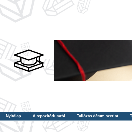
Nyitólap
A repozitóriumról
Tallózás dátum szerint
T
Tallózás szerző szerint
Tallózás nyelv szerint
Tallózás ké