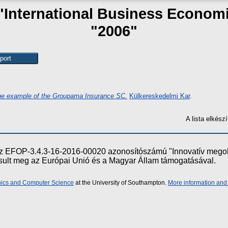
 "International Business Econo
"2006"
the example of the Groupama Insurance SC.
Külkereskedelmi Kar
.
A lista elkés
e az EFOP-3.4.3-16-2016-00020 azonosítószámú "Innovatív meg
ósult meg az Európai Unió és a Magyar Állam támogatásával.
onics and Computer Science
at the University of Southampton.
More information and 