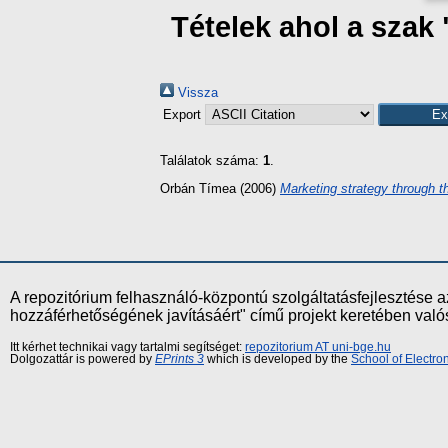
Tételek ahol a szak
Vissza
Export
Találatok száma:
1
.
Orbán Tímea
(2006)
Marketing strategy through 
A repozitórium felhasználó-központú szolgáltatásfejlesztés
hozzáférhetőségének javításáért" című projekt keretében val
Itt kérhet technikai vagy tartalmi segítséget:
repozitorium AT uni-bge.hu
Dolgozattár is powered by
EPrints 3
which is developed by the
School of Electr