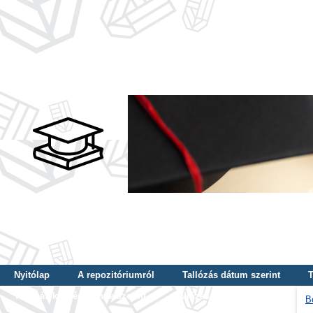
Nyitólap
A repozitóriumról
Tallózás dátum szerint
T
Tallózás képzés szintje szerint
Tallózás kulcsszó szerint
B