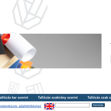
allózás kar szerint
Tallózás szakirány szerint
Tallózás szak s
ejelentkezés adatfeltöltéshez