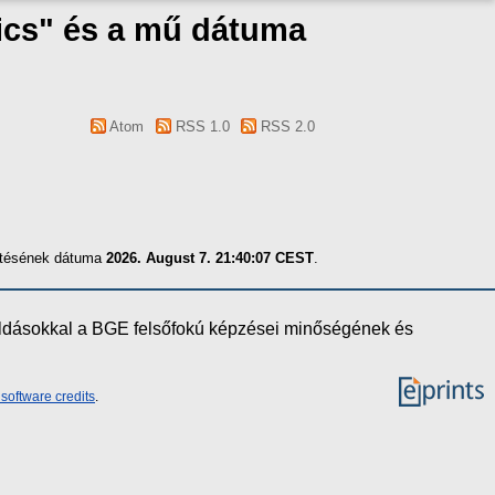
mics" és a mű dátuma
Atom
RSS 1.0
RSS 2.0
zítésének dátuma
2026. August 7. 21:40:07 CEST
.
oldásokkal a BGE felsőfokú képzései minőségének és
software credits
.