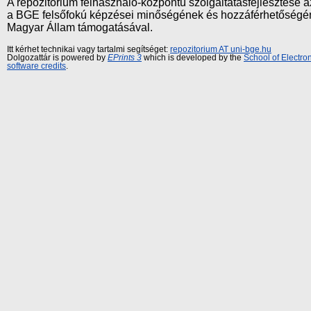
A repozitórium felhasználó-központú szolgáltatásfejlesztés
a BGE felsőfokú képzései minőségének és hozzáférhetőségének
Magyar Állam támogatásával.
Itt kérhet technikai vagy tartalmi segítséget:
repozitorium AT uni-bge.hu
Dolgozattár is powered by
EPrints 3
which is developed by the
School of Electr
software credits
.