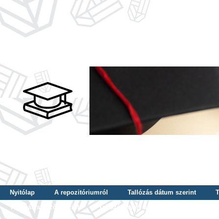
Nyitólap
A repozitóriumról
Tallózás dátum szerint
T
Tallózás szerző szerint
Tallózás nyelv szerint
Tallózás ké