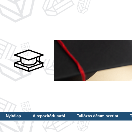
Nyitólap
A repozitóriumról
Tallózás dátum szerint
T
Tallózás szerző szerint
Tallózás nyelv szerint
Tallózás ké