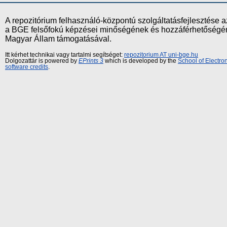
A repozitórium felhasználó-központú szolgáltatásfejlesztés
a BGE felsőfokú képzései minőségének és hozzáférhetőségének
Magyar Állam támogatásával.
Itt kérhet technikai vagy tartalmi segítséget:
repozitorium AT uni-bge.hu
Dolgozattár is powered by
EPrints 3
which is developed by the
School of Electr
software credits
.