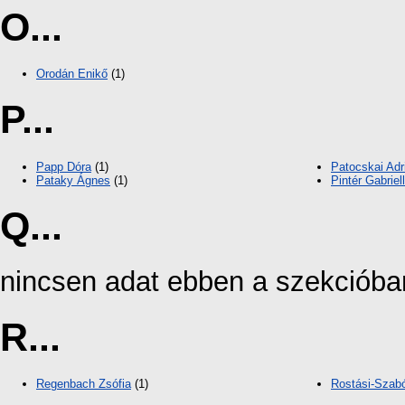
O...
Orodán Enikő
(1)
P...
Papp Dóra
(1)
Patocskai Adr
Pataky Ágnes
(1)
Pintér Gabriel
Q...
nincsen adat ebben a szekcióba
R...
Regenbach Zsófia
(1)
Rostási-Szab