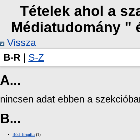
Tételek ahol a s
Médiatudomány " 
Vissza
B-R
|
S-Z
A...
nincsen adat ebben a szekcióba
B...
Bódi Brigitta
(1)