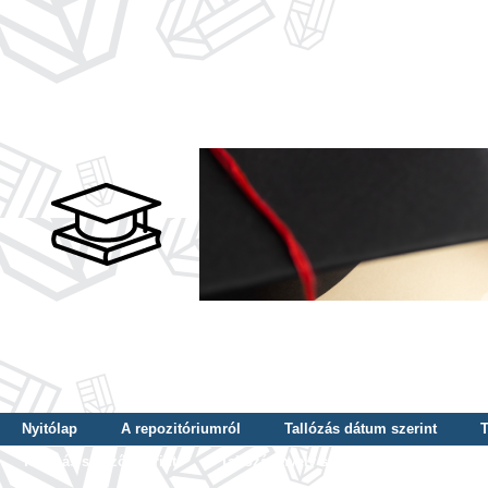
Nyitólap
A repozitóriumról
Tallózás dátum szerint
T
Tallózás szerző szerint
Tallózás nyelv szerint
Tallózás ké