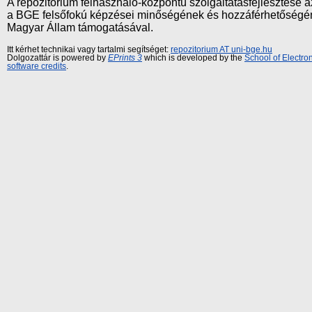
A repozitórium felhasználó-központú szolgáltatásfejlesztés
a BGE felsőfokú képzései minőségének és hozzáférhetőségének
Magyar Állam támogatásával.
Itt kérhet technikai vagy tartalmi segítséget:
repozitorium AT uni-bge.hu
Dolgozattár is powered by
EPrints 3
which is developed by the
School of Electr
software credits
.