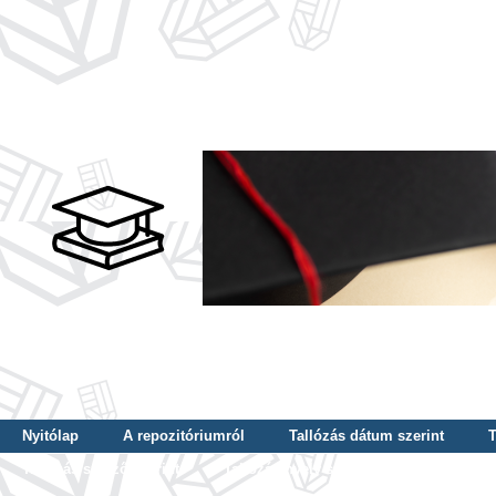
Nyitólap
A repozitóriumról
Tallózás dátum szerint
T
Tallózás szerző szerint
Tallózás nyelv szerint
Tallózás ké