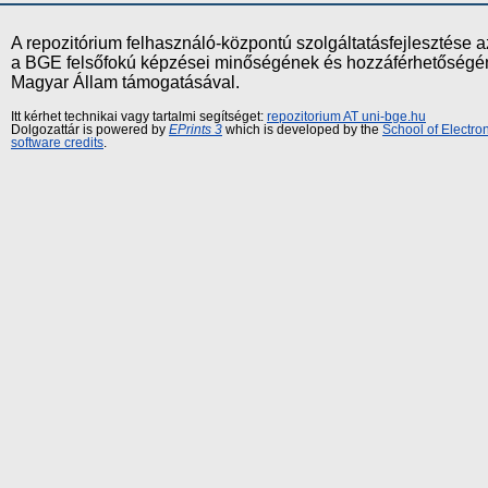
A repozitórium felhasználó-központú szolgáltatásfejlesztés
a BGE felsőfokú képzései minőségének és hozzáférhetőségének
Magyar Állam támogatásával.
Itt kérhet technikai vagy tartalmi segítséget:
repozitorium AT uni-bge.hu
Dolgozattár is powered by
EPrints 3
which is developed by the
School of Electr
software credits
.