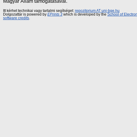
Magyar Állam támogatásával.
Itt kérhet technikai vagy tartalmi segítséget:
repozitorium AT uni-bge.hu
Dolgozattár is powered by
EPrints 3
which is developed by the
School of Electr
software credits
.