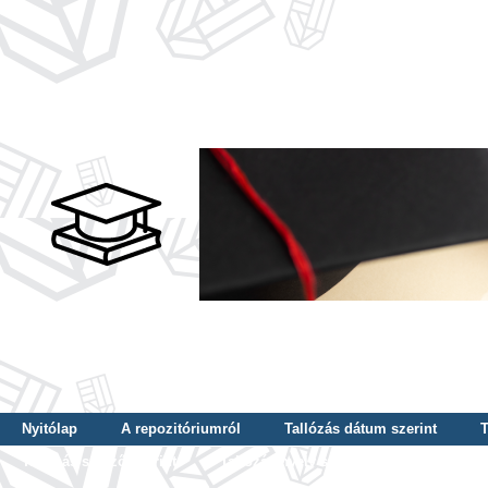
Nyitólap
A repozitóriumról
Tallózás dátum szerint
T
Tallózás szerző szerint
Tallózás nyelv szerint
Tallózás ké